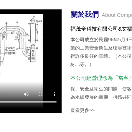
關於我們
About Comp
福茂全科技有限公司&文
本公司成立於民國96年5月9日
業的工業安全衛生及環境技術
得許多良好的實績。（本公司
材....等。）
本公司經營理念為「當客
保、安全及衛生的問題。使客
為永續發展的商機、持續共同
查看更多>>