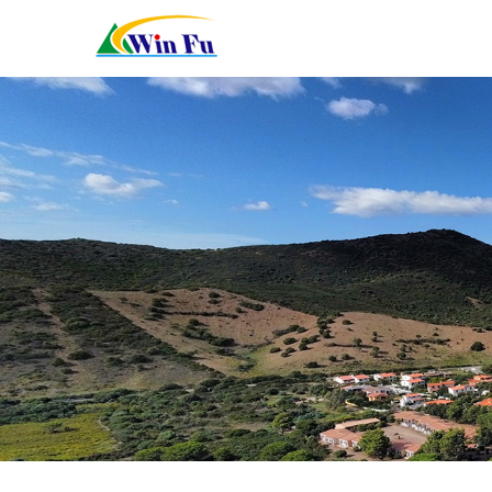
關
於
服
我
務
最
们
項
新
聯
目
消
絡
線
息
我
上
資
們
預
料
約
下
載