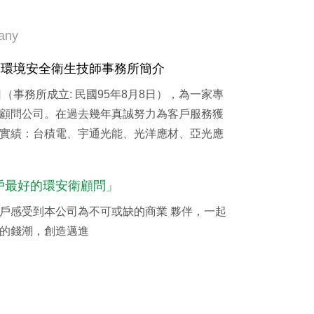
any
福環境安全衛生技師事務所簡介
（事務所成立: 民國95年8月8日），為一家專
顧問公司。在過去幾年真誠努力為客戶服務獲
實績：台積電、宇通光能、光洋應材、亞光應
戶最好的環安衛顧問」
戶感受到本公司為不可或缺的商業 夥伴，一起
的錢潮，創造邁進