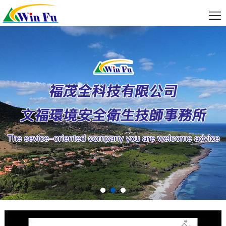
關
於
服
我
務
最
们
項
新
聯
目
消
絡
線
息
我
上
資
們
預
料
約
下
載