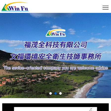
關
於
服
我
務
最
们
項
新
聯
目
消
絡
線
息
我
上
資
們
預
料
約
下
載