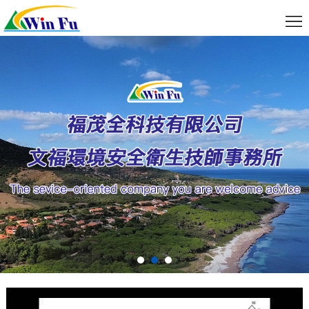
關
於
服
我
務
最
们
項
新
聯
目
消
絡
線
息
我
上
資
們
預
料
約
下
載