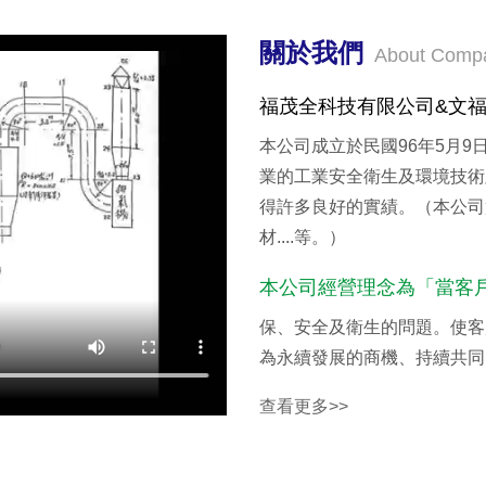
關於我們
About Comp
福茂全科技有限公司&文
本公司成立於民國96年5月9日
業的工業安全衛生及環境技術
得許多良好的實績。（本公司
材....等。）
本公司經營理念為「當客
保、安全及衛生的問題。使客
為永續發展的商機、持續共同
查看更多>>