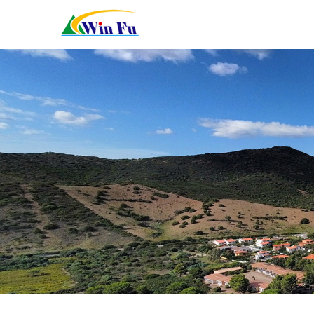
關
於
服
我
務
最
们
項
新
聯
目
消
絡
線
息
我
上
資
們
預
料
約
下
載