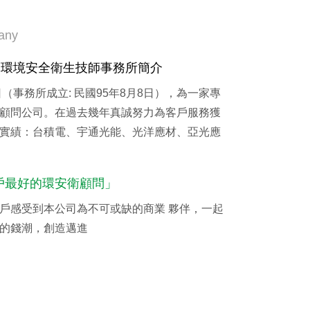
any
福環境安全衛生技師事務所簡介
（事務所成立: 民國95年8月8日），為一家專
顧問公司。在過去幾年真誠努力為客戶服務獲
實績：台積電、宇通光能、光洋應材、亞光應
戶最好的環安衛顧問」
戶感受到本公司為不可或缺的商業 夥伴，一起
的錢潮，創造邁進