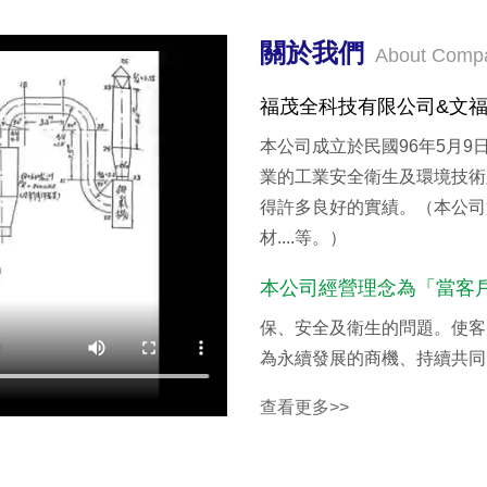
關於我們
About Comp
福茂全科技有限公司&文
本公司成立於民國96年5月9日
業的工業安全衛生及環境技術
得許多良好的實績。（本公司
材....等。）
本公司經營理念為「當客
保、安全及衛生的問題。使客
為永續發展的商機、持續共同
查看更多>>