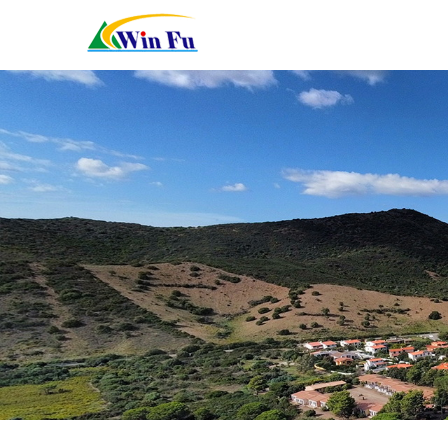
關
於
服
我
務
最
们
項
新
聯
目
消
絡
線
息
我
上
資
們
預
料
約
下
載