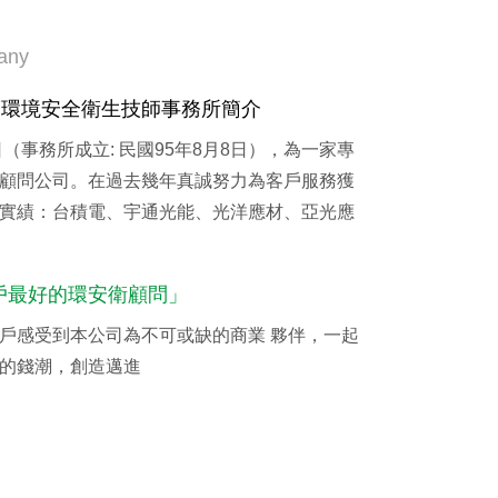
any
福環境安全衛生技師事務所簡介
（事務所成立: 民國95年8月8日），為一家專
顧問公司。在過去幾年真誠努力為客戶服務獲
實績：台積電、宇通光能、光洋應材、亞光應
戶最好的環安衛顧問」
戶感受到本公司為不可或缺的商業 夥伴，一起
的錢潮，創造邁進